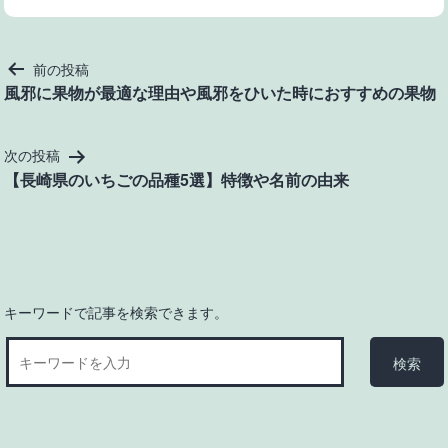
投
前の投稿
稿
風邪に果物が最適な理由や風邪をひいた時におすすめの果物
ナ
ビ
次の投稿
ゲ
【長崎県のいちごの品種5選】特徴や名前の由来
ー
シ
ョ
ン
キーワードで記事を検索できます。