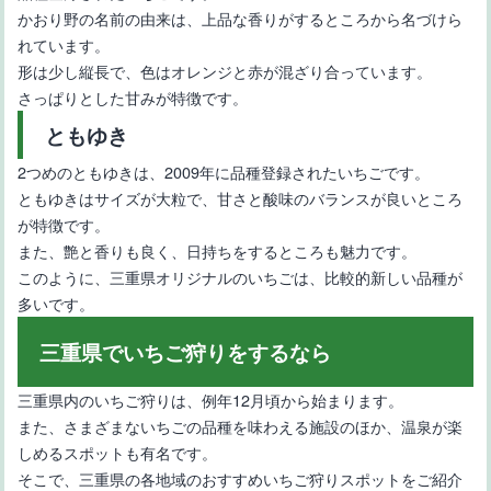
かおり野の名前の由来は、上品な香りがするところから名づけら
れています。
形は少し縦長で、色はオレンジと赤が混ざり合っています。
さっぱりとした甘みが特徴です。
ともゆき
2つめのともゆきは、2009年に品種登録されたいちごです。
ともゆきはサイズが大粒で、甘さと酸味のバランスが良いところ
【珍しいりんごの品種11選】産地や味わいなど特徴をご紹介
が特徴です。
また、艶と香りも良く、日持ちをするところも魅力です。
このように、三重県オリジナルのいちごは、比較的新しい品種が
多いです。
三重県でいちご狩りをするなら
三重県内のいちご狩りは、例年12月頃から始まります。
【長野県のりんご】オリジナルの品種や特徴
また、さまざまないちごの品種を味わえる施設のほか、温泉が楽
しめるスポットも有名です。
そこで、三重県の各地域のおすすめいちご狩りスポットをご紹介