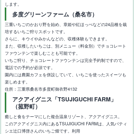
します。
多度グリーンファーム（桑名市）
三重いちごのかおり野を始め、章姫や紅ほっぺなどの24品種を栽
培するいちご狩りスポットです。
さらに、キウイやみかんなどの、収穫体験もできます。
また、収穫したいちごは、別メニュー（料金別）でチョコレート
ファウンテンで楽しむことも可能です。
いちご狩り、チョコレートファウンテンは完全予約制ですので、
電話での予約が必須です。
園内には農園カフェを併設していて、いちごを使ったスイーツも
楽しめます。
住所：三重県桑名市多度町御衣野4132
アクアイグニス「TSUJIGUCHI FARM」
（菰野町）
癒しと食をテーマにした複合温泉リゾート、アクアイグニス。
このアクアイグニス内にあるTSUJIGUCHI FARMは、人気パティ
シエ辻口博啓さんのいちご畑です。利用