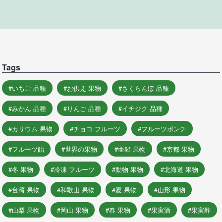
Tags
いちご 品種
お供え 果物
さくらんぼ 品種
みかん 品種
りんご 品種
イチジク 品種
カリウム 果物
チョコ フルーツ
フルーツポンチ
フルーツ飴
世界の果物
亜鉛 果物
京都 果物
冬 果物
冷凍 フルーツ
動物 果物
北海道 果物
台湾 果物
和歌山 果物
夏 果物
山形 果物
山梨 果物
岡山 果物
春 果物
果実酒
果実酢