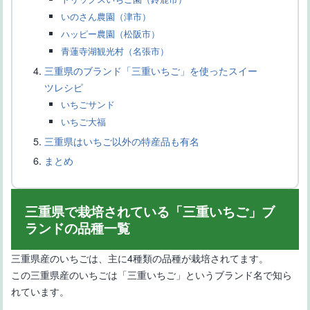
ど
いのさん農園（津市）
ハッピー農園（松阪市）
青蓮寺湖観光村（名張市）
三重県のブランド「三重いちご」を使ったスイー
ツレシピ
いちごサンド
いちご大福
三重県はいちご以外の特産品も有名
鉢植えで家庭菜園が楽しめるイチジクの品種-選び方や育て方
まとめ
三重県で栽培されている「三重いちご」ブ
ランドの品種一覧
三重県産のいちごは、主に4種類の品種が栽培されてます。
この三重県産のいちごは「三重いちご」というブランド名で知ら
れています。
【静岡県で栽培されているみかんの品種】オリジナル品種・新品