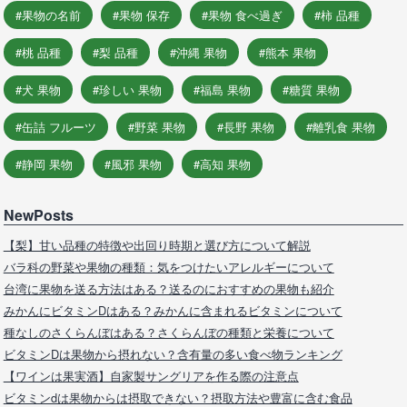
果物の名前
果物 保存
果物 食べ過ぎ
柿 品種
桃 品種
梨 品種
沖縄 果物
熊本 果物
犬 果物
珍しい 果物
福島 果物
糖質 果物
缶詰 フルーツ
野菜 果物
長野 果物
離乳食 果物
静岡 果物
風邪 果物
高知 果物
NewPosts
【梨】甘い品種の特徴や出回り時期と選び方について解説
バラ科の野菜や果物の種類：気をつけたいアレルギーについて
台湾に果物を送る方法はある？送るのにおすすめの果物も紹介
みかんにビタミンDはある？みかんに含まれるビタミンについて
種なしのさくらんぼはある？さくらんぼの種類と栄養について
ビタミンDは果物から摂れない？含有量の多い食べ物ランキング
【ワインは果実酒】自家製サングリアを作る際の注意点
ビタミンdは果物からは摂取できない？摂取方法や豊富に含む食品