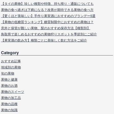
【タイの果物】珍しい種類や特徴、持ち帰り・通販についても
果物の食べ過ぎは下痢になる？改善が期待できる果物の食べ方
【驚くほど美味しい】手作り果実酒におすすめのブランデー5選
【果物の低糖質ランキング】糖質制限中におすすめの果物は？
意外と保管が難しい果物、梨のおすすめ保存方法【種類別】
鳥取県で楽しめるおすすめの果物狩りスポットを季節別にご紹介
【果実酒の飲み方】種類ごとに美味しく飲む方法をご紹介
Category
おすすめ記事
地域別の果物
旬の果物
果物と健康
果物のお酒
果物のスイーツ
果物の加工品
果物の品種
果物の知識