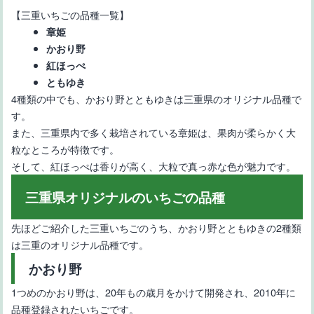
種
【三重いちごの品種一覧】
章姫
かおり野
紅ほっぺ
ともゆき
4種類の中でも、かおり野とともゆきは三重県のオリジナル品種で
す。
また、三重県内で多く栽培されている章姫は、果肉が柔らかく大
【いちご栽培初心者向け】育てやすい品種と育てるときのポイン
粒なところが特徴です。
ト
そして、紅ほっぺは香りが高く、大粒で真っ赤な色が魅力です。
三重県オリジナルのいちごの品種
先ほどご紹介した三重いちごのうち、かおり野とともゆきの2種類
は三重のオリジナル品種です。
かおり野
1つめのかおり野は、20年もの歳月をかけて開発され、2010年に
【長崎県のいちごの品種5選】特徴や名前の由来
品種登録されたいちごです。