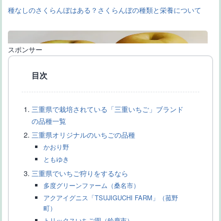
種なしのさくらんぼはある？さくらんぼの種類と栄養について
スポンサー
目次
三重県で栽培されている「三重いちご」ブランド
【大きい梨の品種一覧】ギネス級の世界一大きい梨の品種もご紹
の品種一覧
介
三重県オリジナルのいちごの品種
かおり野
ともゆき
三重県でいちご狩りをするなら
多度グリーンファーム（桑名市）
アクアイグニス「TSUJIGUCHI FARM」（菰野
町）
【種無し柿の主な品種一覧】産地や品種の特徴、富有柿の違いな
トリックスいちご園（鈴鹿市）