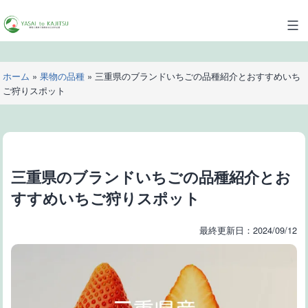
コ
ン
YASAI
テ
to
ン
KAJITSU
ツ
ホーム
»
果物の品種
»
三重県のブランドいちごの品種紹介とおすすめいち
へ
ご狩りスポット
ス
キ
ッ
プ
三重県のブランドいちごの品種紹介とお
すすめいちご狩りスポット
最終更新日：2024/09/12