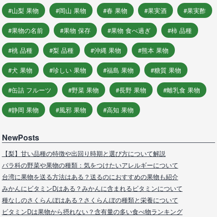
山梨 果物
岡山 果物
春 果物
果実酒
果実酢
果物の名前
果物 保存
果物 食べ過ぎ
柿 品種
桃 品種
梨 品種
沖縄 果物
熊本 果物
犬 果物
珍しい 果物
福島 果物
糖質 果物
缶詰 フルーツ
野菜 果物
長野 果物
離乳食 果物
静岡 果物
風邪 果物
高知 果物
NewPosts
【梨】甘い品種の特徴や出回り時期と選び方について解説
バラ科の野菜や果物の種類：気をつけたいアレルギーについて
台湾に果物を送る方法はある？送るのにおすすめの果物も紹介
みかんにビタミンDはある？みかんに含まれるビタミンについて
種なしのさくらんぼはある？さくらんぼの種類と栄養について
ビタミンDは果物から摂れない？含有量の多い食べ物ランキング