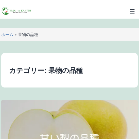
コ
ン
YASAI
テ
to
ン
KAJITSU
ツ
ホーム
»
果物の品種
へ
ス
キ
ッ
カテゴリー:
果物の品種
プ