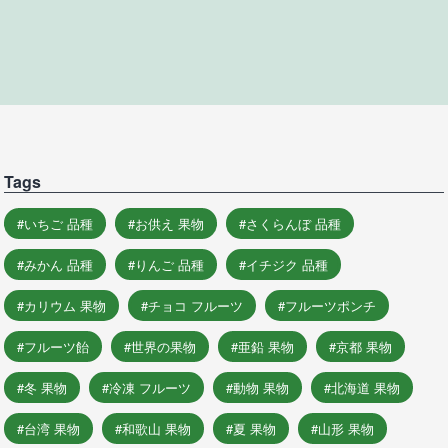
Tags
いちご 品種
お供え 果物
さくらんぼ 品種
みかん 品種
りんご 品種
イチジク 品種
カリウム 果物
チョコ フルーツ
フルーツポンチ
フルーツ飴
世界の果物
亜鉛 果物
京都 果物
冬 果物
冷凍 フルーツ
動物 果物
北海道 果物
台湾 果物
和歌山 果物
夏 果物
山形 果物