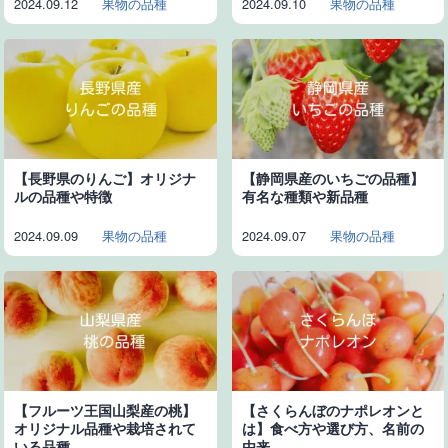
2024.09.12
果物の品種
2024.09.10
果物の品種
【長野県のりんご】オリジナ
【静岡県産のいちごの品種】
ルの品種や特徴
有名な種類や新品種
2024.09.09
果物の品種
2024.09.07
果物の品種
【フルーツ王国山梨産の桃】
【さくらんぼのナポレオンと
オリジナル品種や栽培されて
は】食べ方や選び方、名前の
いる品種
由来