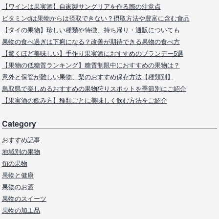
【ワインは果実酒】自家製サングリアを作る際の注意点
ビタミンdは果物からは摂取できない？摂取方法や豊富に含む食品
【タイの果物】珍しい種類や特徴、持ち帰り・通販についても
果物の食べ過ぎは下痢になる？改善が期待できる果物の食べ方
【驚くほど美味しい】手作り果実酒におすすめのブランデー5選
【果物の低糖質ランキング】糖質制限中におすすめの果物は？
意外と保管が難しい果物、梨のおすすめ保存方法【種類別】
鳥取県で楽しめるおすすめの果物狩りスポットを季節別にご紹介
【果実酒の飲み方】種類ごとに美味しく飲む方法をご紹介
Category
おすすめ記事
地域別の果物
旬の果物
果物と健康
果物のお酒
果物のスイーツ
果物の加工品