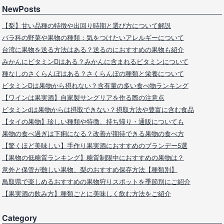
NewPosts
【梨】甘い品種の特徴や出回り時期と選び方について解説
バラ科の野菜や果物の種類：気をつけたいアレルギーについて
台湾に果物を送る方法はある？送るのにおすすめの果物も紹介
みかんにビタミンDはある？みかんに含まれるビタミンについて
種なしのさくらんぼはある？さくらんぼの種類と栄養について
ビタミンDは果物から摂れない？含有量の多い食べ物ランキング
【ワインは果実酒】自家製サングリアを作る際の注意点
ビタミンdは果物からは摂取できない？摂取方法や豊富に含む食品
【タイの果物】珍しい種類や特徴、持ち帰り・通販についても
果物の食べ過ぎは下痢になる？改善が期待できる果物の食べ方
【驚くほど美味しい】手作り果実酒におすすめのブランデー5選
【果物の低糖質ランキング】糖質制限中におすすめの果物は？
意外と保管が難しい果物、梨のおすすめ保存方法【種類別】
鳥取県で楽しめるおすすめの果物狩りスポットを季節別にご紹介
【果実酒の飲み方】種類ごとに美味しく飲む方法をご紹介
Category