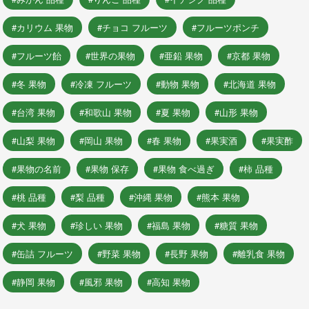
カリウム 果物
チョコ フルーツ
フルーツポンチ
フルーツ飴
世界の果物
亜鉛 果物
京都 果物
冬 果物
冷凍 フルーツ
動物 果物
北海道 果物
台湾 果物
和歌山 果物
夏 果物
山形 果物
山梨 果物
岡山 果物
春 果物
果実酒
果実酢
果物の名前
果物 保存
果物 食べ過ぎ
柿 品種
桃 品種
梨 品種
沖縄 果物
熊本 果物
犬 果物
珍しい 果物
福島 果物
糖質 果物
缶詰 フルーツ
野菜 果物
長野 果物
離乳食 果物
静岡 果物
風邪 果物
高知 果物