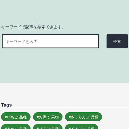
キーワードで記事を検索できます。
Tags
いちご 品種
お供え 果物
さくらんぼ 品種
みかん 品種
りんご 品種
イチジク 品種