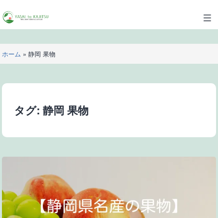
コ
ン
YASAI
テ
to
ン
KAJITSU
ツ
ホーム
»
静岡 果物
へ
ス
キ
ッ
タグ:
静岡 果物
プ