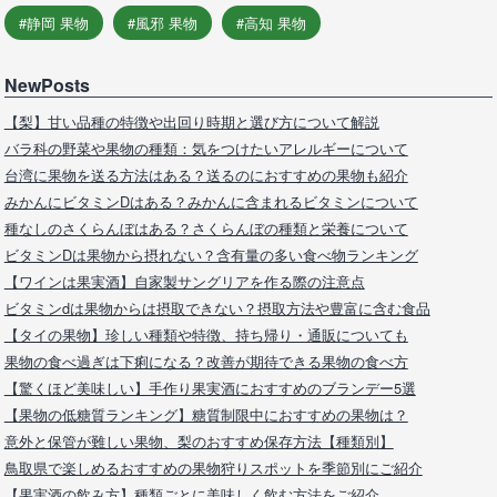
静岡 果物
風邪 果物
高知 果物
NewPosts
【梨】甘い品種の特徴や出回り時期と選び方について解説
バラ科の野菜や果物の種類：気をつけたいアレルギーについて
台湾に果物を送る方法はある？送るのにおすすめの果物も紹介
みかんにビタミンDはある？みかんに含まれるビタミンについて
種なしのさくらんぼはある？さくらんぼの種類と栄養について
ビタミンDは果物から摂れない？含有量の多い食べ物ランキング
【ワインは果実酒】自家製サングリアを作る際の注意点
ビタミンdは果物からは摂取できない？摂取方法や豊富に含む食品
【タイの果物】珍しい種類や特徴、持ち帰り・通販についても
果物の食べ過ぎは下痢になる？改善が期待できる果物の食べ方
【驚くほど美味しい】手作り果実酒におすすめのブランデー5選
【果物の低糖質ランキング】糖質制限中におすすめの果物は？
意外と保管が難しい果物、梨のおすすめ保存方法【種類別】
鳥取県で楽しめるおすすめの果物狩りスポットを季節別にご紹介
【果実酒の飲み方】種類ごとに美味しく飲む方法をご紹介