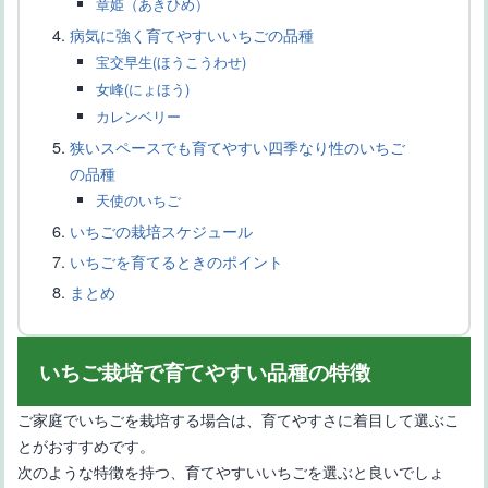
章姫（あきひめ）
ど
病気に強く育てやすいいちごの品種
宝交早生(ほうこうわせ)
女峰(にょほう)
カレンベリー
狭いスペースでも育てやすい四季なり性のいちご
の品種
天使のいちご
いちごの栽培スケジュール
鉢植えで家庭菜園が楽しめるイチジクの品種-選び方や育て方
いちごを育てるときのポイント
まとめ
いちご栽培で育てやすい品種の特徴
ご家庭でいちごを栽培する場合は、育てやすさに着目して選ぶこ
とがおすすめです。
【静岡県で栽培されているみかんの品種】オリジナル品種・新品
次のような特徴を持つ、育てやすいいちごを選ぶと良いでしょ