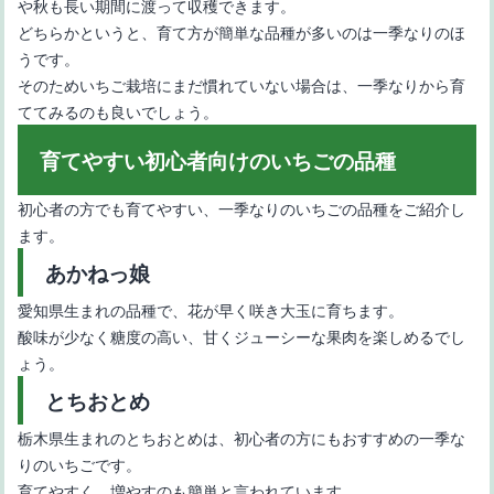
や秋も長い期間に渡って収穫できます。
どちらかというと、育て方が簡単な品種が多いのは一季なりのほ
うです。
そのためいちご栽培にまだ慣れていない場合は、一季なりから育
ててみるのも良いでしょう。
育てやすい初心者向けのいちごの品種
【珍しいりんごの品種11選】産地や味わいなど特徴をご紹介
初心者の方でも育てやすい、一季なりのいちごの品種をご紹介し
ます。
あかねっ娘
愛知県生まれの品種で、花が早く咲き大玉に育ちます。
酸味が少なく糖度の高い、甘くジューシーな果肉を楽しめるでし
ょう。
とちおとめ
【長野県のりんご】オリジナルの品種や特徴
栃木県生まれのとちおとめは、初心者の方にもおすすめの一季な
りのいちごです。
育てやすく、増やすのも簡単と言われています。