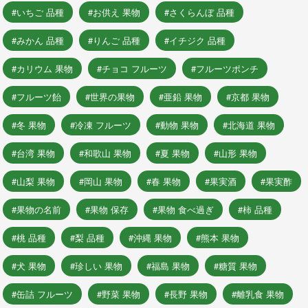
いちご 品種
お供え 果物
さくらんぼ 品種
みかん 品種
りんご 品種
イチジク 品種
カリウム 果物
チョコ フルーツ
フルーツポンチ
フルーツ飴
世界の果物
亜鉛 果物
京都 果物
冬 果物
冷凍 フルーツ
動物 果物
北海道 果物
台湾 果物
和歌山 果物
夏 果物
山形 果物
山梨 果物
岡山 果物
春 果物
果実酒
果実酢
果物の名前
果物 保存
果物 食べ過ぎ
柿 品種
桃 品種
梨 品種
沖縄 果物
熊本 果物
犬 果物
珍しい 果物
福島 果物
糖質 果物
缶詰 フルーツ
野菜 果物
長野 果物
離乳食 果物