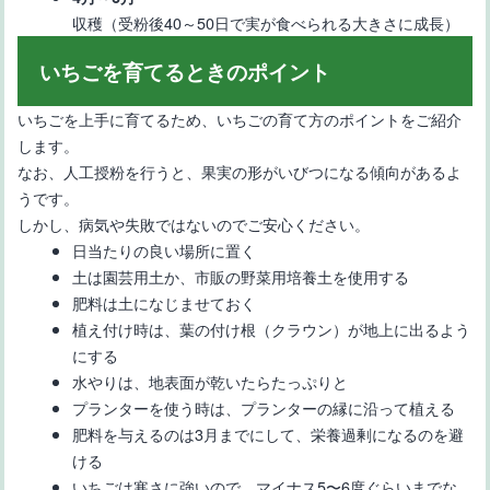
収穫（受粉後40～50日で実が食べられる大きさに成長）
いちごを育てるときのポイント
いちごを上手に育てるため、いちごの育て方のポイントをご紹介
します。
なお、人工授粉を行うと、果実の形がいびつになる傾向があるよ
うです。
しかし、病気や失敗ではないのでご安心ください。
日当たりの良い場所に置く
土は園芸用土か、市販の野菜用培養土を使用する
肥料は土になじませておく
植え付け時は、葉の付け根（クラウン）が地上に出るよう
にする
水やりは、地表面が乾いたらたっぷりと
プランターを使う時は、プランターの縁に沿って植える
肥料を与えるのは3月までにして、栄養過剰になるのを避
ける
いちごは寒さに強いので、マイナス5〜6度ぐらいまでな