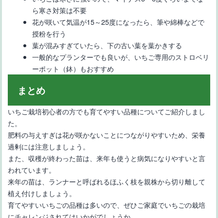
ら寒さ対策は不要
花が咲いて気温が15～25度になったら、筆や綿棒などで
授粉を行う
葉が混みすぎていたら、下の古い葉を葉かきする
一般的なプランターでも良いが、いちご専用のストロベリ
ーポット（鉢）もおすすめ
まとめ
いちご栽培初心者の方でも育てやすい品種についてご紹介しまし
た。
肥料の与えすぎは花が咲かないことにつながりやすいため、栄養
過剰には注意しましょう。
また、収穫が終わった苗は、来年も使うと病気になりやすいと言
われています。
来年の苗は、ランナーと呼ばれるほふく枝を親株から切り離して
植え付けしましょう。
育てやすいいちごの品種は多いので、ぜひご家庭でいちごの栽培
にチャレンジされてはいかがでしょうか。