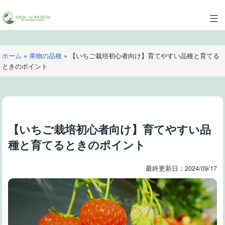
コ
ン
YASAI
テ
to
ン
KAJITSU
ツ
ホーム
»
果物の品種
»
【いちご栽培初心者向け】育てやすい品種と育てる
へ
ときのポイント
ス
キ
ッ
プ
【いちご栽培初心者向け】育てやすい品
種と育てるときのポイント
最終更新日：2024/09/17