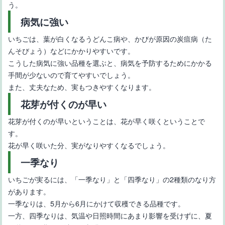
種
う。
病気に強い
いちごは、葉が白くなるうどんこ病や、かびが原因の炭疽病（た
んそびょう）などにかかりやすいです。
こうした病気に強い品種を選ぶと、病気を予防するためにかかる
手間が少ないので育てやすいでしょう。
また、丈夫なため、実もつきやすくなります。
花芽が付くのが早い
【長崎県のいちごの品種5選】特徴や名前の由来
花芽が付くのが早いということは、花が早く咲くということで
す。
花が早く咲いた分、実がなりやすくなるでしょう。
一季なり
いちごが実るには、「一季なり」と「四季なり」の2種類のなり方
があります。
一季なりは、5月から6月にかけて収穫できる品種です。
三重県のブランドいちごの品種紹介とおすすめいちご狩りスポッ
一方、四季なりは、気温や日照時間にあまり影響を受けずに、夏
ト