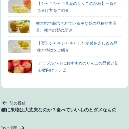
【シャキシャキ食感のりんごの品種】一覧や
見分け方をご紹介
熊本県で栽培されている主な梨の品種や生産
量、熊本の梨の歴史
【梨】シャキシャキとした食感を楽しめる品
種と特徴をご紹介
アップルパイにおすすめのりんごの品種と初
心者向けレシピ
投
前の投稿
稿
猫に果物は大丈夫なのか？食べていいものとダメなもの
ナ
ビ
次の投稿