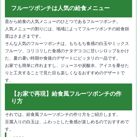
フルーツポンチは人気の給食メニュー
昔から給食の人気メニューのひとつであるフルーツポンチ。
人気メニューの割りには、地域によってフルーツポンチの給食頻
度はさまざまです。
おいしくて人気のフルーツ飴の種類とフルーツ飴の作り方のコツ
そんな人気のフルーツポンチは、もちもち食感の白玉やミックス
フルーツ、コリコリした食感のナタデココに甘いシロップをかけ
た、夏の暑い時期や食後のデザートにピッタリの一品です。
お家でも簡単に作れますし、ジュースや炭酸水、アイスを乗せた
りと工夫することで見た目も楽しくなるおすすめのデザートで
す。
【お家で再現】給食風フルーツポンチの作
り方
【フルーツポンチの意味】フルーツパンチとの意味の違いを解説
それでは、給食風フルーツポンチの作り方をご紹介します。
豆腐入りの白玉は、ふわっとした食感が楽しめるのでおすすめで
す。