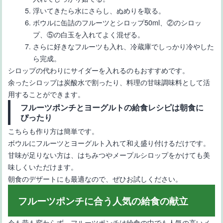
浮いてきたら水にさらし、ぬめりを取る。
ボウルに缶詰のフルーツとシロップ50ml、②のシロッ
プ、⑤の白玉を入れてよく混ぜる。
さらに好きなフルーツも入れ、冷蔵庫でしっかり冷やした
ら完成。
シロップの代わりにサイダーを入れるのもおすすめです。
余ったシロップは炭酸水で割ったり、料理の甘味調味料として活
用することができます。
フルーツポンチとヨーグルトの給食レシピは朝食に
ぴったり
こちらも作り方は簡単です。
ボウルにフルーツとヨーグルト入れて和え盛り付けるだけです。
甘味が足りない方は、はちみつやメープルシロップをかけても美
味しくいただけます。
朝食のデザートにも最適なので、ぜひお試しください。
フルーツポンチに合う人気の給食の献立
今も昔も変わらず、フルーツポンチは給食の中でも人気の高いメ