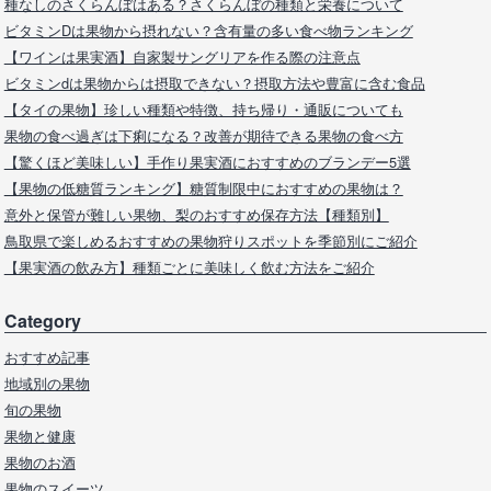
種なしのさくらんぼはある？さくらんぼの種類と栄養について
ビタミンDは果物から摂れない？含有量の多い食べ物ランキング
【ワインは果実酒】自家製サングリアを作る際の注意点
ビタミンdは果物からは摂取できない？摂取方法や豊富に含む食品
【タイの果物】珍しい種類や特徴、持ち帰り・通販についても
果物の食べ過ぎは下痢になる？改善が期待できる果物の食べ方
【驚くほど美味しい】手作り果実酒におすすめのブランデー5選
【果物の低糖質ランキング】糖質制限中におすすめの果物は？
意外と保管が難しい果物、梨のおすすめ保存方法【種類別】
鳥取県で楽しめるおすすめの果物狩りスポットを季節別にご紹介
【果実酒の飲み方】種類ごとに美味しく飲む方法をご紹介
Category
おすすめ記事
地域別の果物
旬の果物
果物と健康
果物のお酒
果物のスイーツ