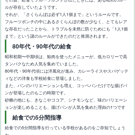
ルが存在していたようです。
それが、「さくらんぼは必ず1人1個まで」というルールです。
フルーツポンチの中にあるさくらんぼの数が少なく、とてもレア
な存在だったことから、トラブルを未然に防ぐためにも「1人1個
まで」という謎のルールができたのだと推測されます。
80年代・90年代の給食
昭和初期〜中期頃は、鯨肉を使ったメニューが、低カロリーで高
タンパクなため人気を集めていました。
80年代・90年代頃には洋風化が進み、カレーライスやスパゲッテ
ィなどの洋食も学校給食に登場しました。
また、パンのバリエーションも増え、コッペパンだけでな揚げパ
ンが登場したのもこの時期です。
砂糖の他にも、きなこやココア、シナモンなど、味のバリエーシ
ョンが楽しめることも、揚げパンが人気を集めた理由の1つです
給食での5分間指導
給食での5分間指導を行っている学校があるのをご存知でしょう
か。