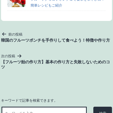
簡単レシピもご紹介
投
前の投稿
稿
韓国のフルーツポンチを手作りして食べよう！特徴や作り方
ナ
ビ
次の投稿
ゲ
【フルーツ飴の作り方】基本の作り方と失敗しないためのコ
ー
ツ
シ
ョ
ン
キーワードで記事を検索できます。