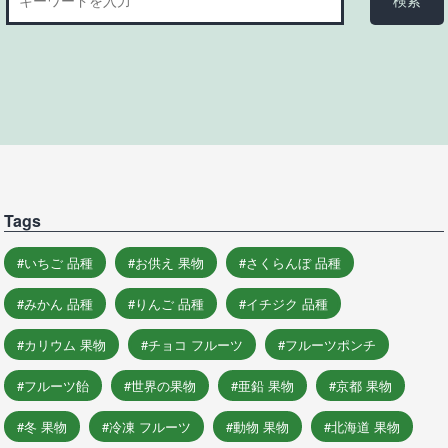
Tags
いちご 品種
お供え 果物
さくらんぼ 品種
みかん 品種
りんご 品種
イチジク 品種
カリウム 果物
チョコ フルーツ
フルーツポンチ
フルーツ飴
世界の果物
亜鉛 果物
京都 果物
冬 果物
冷凍 フルーツ
動物 果物
北海道 果物