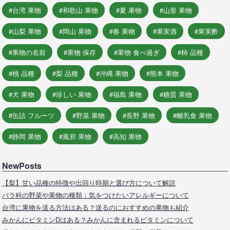
台湾 果物
和歌山 果物
夏 果物
山形 果物
山梨 果物
岡山 果物
春 果物
果実酒
果実酢
果物の名前
果物 保存
果物 食べ過ぎ
柿 品種
桃 品種
梨 品種
沖縄 果物
熊本 果物
犬 果物
珍しい 果物
福島 果物
糖質 果物
缶詰 フルーツ
野菜 果物
長野 果物
離乳食 果物
静岡 果物
風邪 果物
高知 果物
NewPosts
【梨】甘い品種の特徴や出回り時期と選び方について解説
バラ科の野菜や果物の種類：気をつけたいアレルギーについて
台湾に果物を送る方法はある？送るのにおすすめの果物も紹介
みかんにビタミンDはある？みかんに含まれるビタミンについて