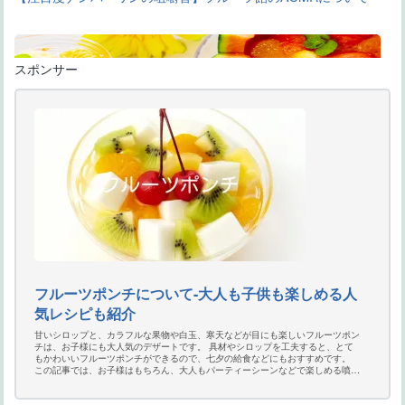
スポンサー
千疋屋フルーツポンチの種類やおすすめの食べ方をご紹介
フルーツポンチについて-大人も子供も楽しめる人
気レシピも紹介
甘いシロップと、カラフルな果物や白玉、寒天などが目にも楽しいフルーツポン
チは、お子様にも大人気のデザートです。 具材やシロップを工夫すると、とて
もかわいいフルーツポンチができるので、七夕の給食などにもおすすめです。
フルーツ飴作りで重要な砂糖と水の割合−レンジでの簡単な作り方
この記事では、お子様はもちろん、大人もパーティーシーンなどで楽しめる噴水
フルーツポンチの作り方や、日本の老舗洋菓子店のフルーツポンチ、韓国やイタ
リアのフルーツポンチなどについてご紹介します。