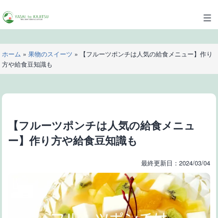
コ
ン
YASAI
テ
to
ン
KAJITSU
ツ
ホーム
»
果物のスイーツ
»
【フルーツポンチは人気の給食メニュー】作り
へ
方や給食豆知識も
ス
キ
ッ
プ
【フルーツポンチは人気の給食メニュ
ー】作り方や給食豆知識も
最終更新日：2024/03/04