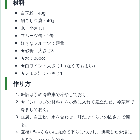
材料
白玉粉：40g
絹ごし豆腐：40g
水：小さじ1
【ギフトに最適】千疋屋のフルーツ入りチョコレート菓子10選
フルーツ缶：1缶
好きなフルーツ：適量
★砂糖：大さじ3
★水：300cc
★白ワイン：大さじ1（なくてもよい）
★レモン汁：小さじ1
作り方
【グミでフルーツ飴を作ろう】作り方とコツ
缶詰は予め冷蔵庫で冷やしておく。
★（シロップの材料）を小鍋に入れて煮立たせ、冷蔵庫で
冷ましておく。
豆腐、白玉粉、水を合わせ、耳たぶくらいの固さまで練
る。
直径1.5㎝くらいに丸めて平らにつぶし、沸騰したお湯に
入れてしっかり茹でる。