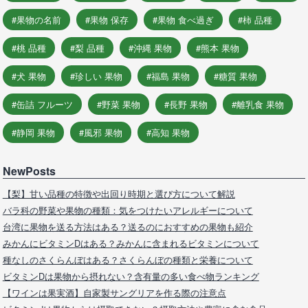
果物の名前
果物 保存
果物 食べ過ぎ
柿 品種
桃 品種
梨 品種
沖縄 果物
熊本 果物
犬 果物
珍しい 果物
福島 果物
糖質 果物
缶詰 フルーツ
野菜 果物
長野 果物
離乳食 果物
静岡 果物
風邪 果物
高知 果物
NewPosts
【梨】甘い品種の特徴や出回り時期と選び方について解説
バラ科の野菜や果物の種類：気をつけたいアレルギーについて
台湾に果物を送る方法はある？送るのにおすすめの果物も紹介
みかんにビタミンDはある？みかんに含まれるビタミンについて
種なしのさくらんぼはある？さくらんぼの種類と栄養について
ビタミンDは果物から摂れない？含有量の多い食べ物ランキング
【ワインは果実酒】自家製サングリアを作る際の注意点