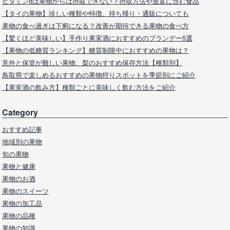
ビタミンdは果物からは摂取できない？摂取方法や豊富に含む食品
【タイの果物】珍しい種類や特徴、持ち帰り・通販についても
果物の食べ過ぎは下痢になる？改善が期待できる果物の食べ方
【驚くほど美味しい】手作り果実酒におすすめのブランデー5選
【果物の低糖質ランキング】糖質制限中におすすめの果物は？
意外と保管が難しい果物、梨のおすすめ保存方法【種類別】
鳥取県で楽しめるおすすめの果物狩りスポットを季節別にご紹介
【果実酒の飲み方】種類ごとに美味しく飲む方法をご紹介
Category
おすすめ記事
地域別の果物
旬の果物
果物と健康
果物のお酒
果物のスイーツ
果物の加工品
果物の品種
果物の知識