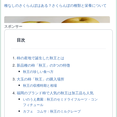
種なしのさくらんぼはある？さくらんぼの種類と栄養について
スポンサー
目次
柿の産地で誕生した秋王とは
【大きい梨の品種一覧】ギネス級の世界一大きい梨の品種もご紹
介
新品種の柿「秋王」の3つの特徴
秋王の珍しい食べ方
大玉の柿「秋王」の購入場所
秋王の収穫時期と相場
福岡のブランド柿で人気の秋王は加工品も人気
いのうえ農園：秋王のセミドライフルーツ・コン
フィチュール
カフェ コムサ：秋王のミルクレープ
【種無し柿の主な品種一覧】産地や品種の特徴、富有柿の違いな