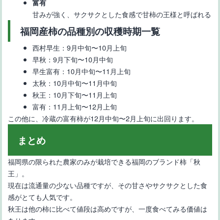
富有
甘みが強く、サクサクとした食感で甘柿の王様と呼ばれる
福岡産柿の品種別の収穫時期一覧
西村早生：9月中旬〜10月上旬
早秋：9月下旬〜10月中旬
早生富有：10月中旬〜11月上旬
太秋：10月中旬〜11月中旬
秋王：10月下旬〜11月上旬
富有：11月上旬〜12月上旬
この他に、冷蔵の富有柿が12月中旬〜2月上旬に出回ります。
まとめ
福岡県の限られた農家のみが栽培できる福岡のブランド柿「秋
王」。
現在は流通量の少ない品種ですが、その甘さやサクサクとした食
感がとても人気です。
秋王は他の柿に比べて値段は高めですが、一度食べてみる価値は