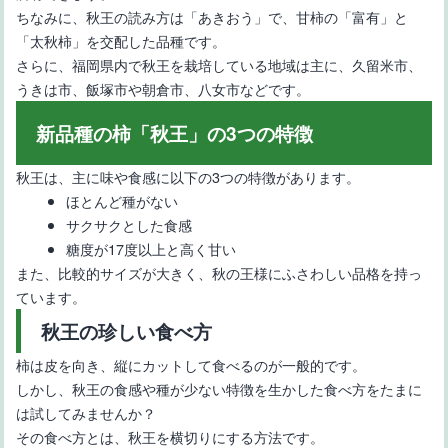
種
ちなみに、秋王の読み方は「あきおう」で、甘柿の「富有」と
「太秋柿」を交配した品種です。
さらに、福岡県内で秋王を栽培している地域は主に、久留米市、
うきは市、飯塚市や朝倉市、八女市などです。
新品種の柿「秋王」の3つの特徴
秋王は、主に味や食感に以下の3つの特徴があります。
ほとんど種がない
【いちご栽培初心者向け】育てやすい品種と育てるときのポイン
サクサクとした食感
ト
糖度が17度以上と高く甘い
また、比較的サイズが大きく、秋の王様にふさわしい品格を持っ
ています。
秋王の珍しい食べ方
柿は皮を向き、縦にカットして食べるのが一般的です。
しかし、秋王の食感や種が少ない特徴を生かした食べ方をたまに
は試してみませんか？
【長崎県のいちごの品種5選】特徴や名前の由来
その食べ方とは、秋王を横切りにする方法です。