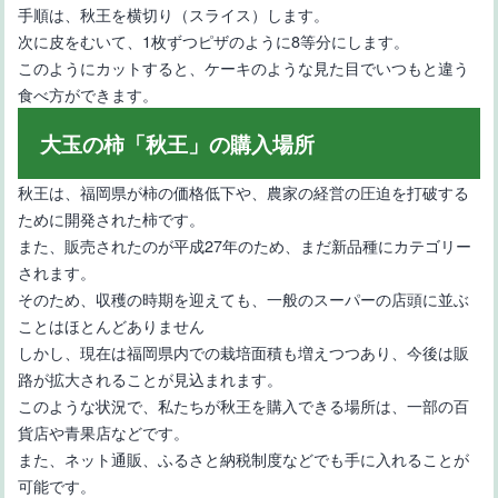
手順は、秋王を横切り（スライス）します。
次に皮をむいて、1枚ずつピザのように8等分にします。
このようにカットすると、ケーキのような見た目でいつもと違う
食べ方ができます。
大玉の柿「秋王」の購入場所
秋王は、福岡県が柿の価格低下や、農家の経営の圧迫を打破する
三重県のブランドいちごの品種紹介とおすすめいちご狩りスポッ
ために開発された柿です。
ト
また、販売されたのが平成27年のため、まだ新品種にカテゴリー
されます。
そのため、収穫の時期を迎えても、一般のスーパーの店頭に並ぶ
ことはほとんどありません
しかし、現在は福岡県内での栽培面積も増えつつあり、今後は販
路が拡大されることが見込まれます。
このような状況で、私たちが秋王を購入できる場所は、一部の百
貨店や青果店などです。
【珍しいりんごの品種11選】産地や味わいなど特徴をご紹介
また、ネット通販、ふるさと納税制度などでも手に入れることが
可能です。