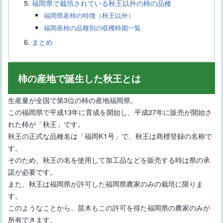
福岡県で栽培されている秋王以外の柿の品種
ど
福岡県産柿の特徴（秋王以外）
福岡産柿の品種別の収穫時期一覧
まとめ
柿の産地で誕生した秋王とは
生産量が全国で第3位の柿の産地福岡県。
この福岡県で平成13年に育成を開始し、平成27年に販売が開始さ
鉢植えで家庭菜園が楽しめるイチジクの品種-選び方や育て方
れた柿が「秋王」です。
秋王の正式な品種名は「福岡K1号」で、秋王は商標登録の名称で
す。
そのため、秋王の名を使用して加工品などを販売する時は県の承
諾が必要です。
また、秋王は福岡県が許可した福岡県農家のみの栽培に限りま
す。
このようなことから、苗木もこの許可を得た福岡県の農家のみが
【静岡県で栽培されているみかんの品種】オリジナル品種・新品
所有できます。