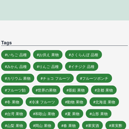
Tags
いちご 品種
お供え 果物
さくらんぼ 品種
みかん 品種
りんご 品種
イチジク 品種
カリウム 果物
チョコ フルーツ
フルーツポンチ
フルーツ飴
世界の果物
亜鉛 果物
京都 果物
冬 果物
冷凍 フルーツ
動物 果物
北海道 果物
台湾 果物
和歌山 果物
夏 果物
山形 果物
山梨 果物
岡山 果物
春 果物
果実酒
果実酢