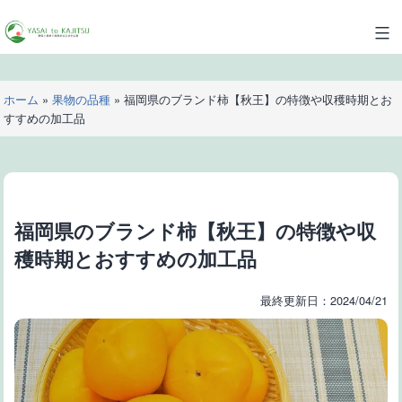
コ
ン
YASAI
テ
to
ン
KAJITSU
ツ
ホーム
»
果物の品種
»
福岡県のブランド柿【秋王】の特徴や収穫時期とお
へ
すすめの加工品
ス
キ
ッ
プ
福岡県のブランド柿【秋王】の特徴や収
穫時期とおすすめの加工品
最終更新日：2024/04/21