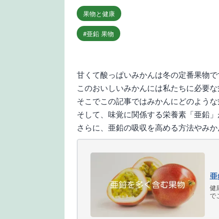
果物と健康
亜鉛 果物
甘くて酸っぱいみかんは冬の定番果物で
このおいしいみかんには私たちに必要な
そこでこの記事ではみかんにどのような
そして、味覚に関係する栄養素「亜鉛」
さらに、亜鉛の吸収を高める方法やみか
亜
健
で