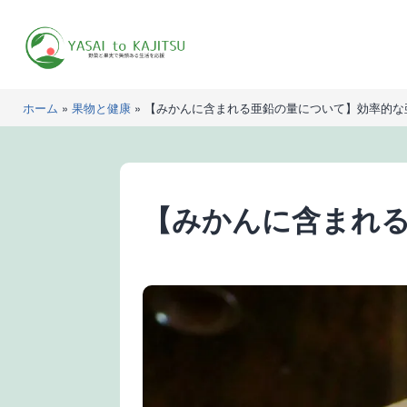
コ
ン
テ
ン
YASAI
ツ
ホーム
»
果物と健康
»
【みかんに含まれる亜鉛の量について】効率的な
to
へ
KAJITSU
ス
キ
ッ
【みかんに含まれ
プ