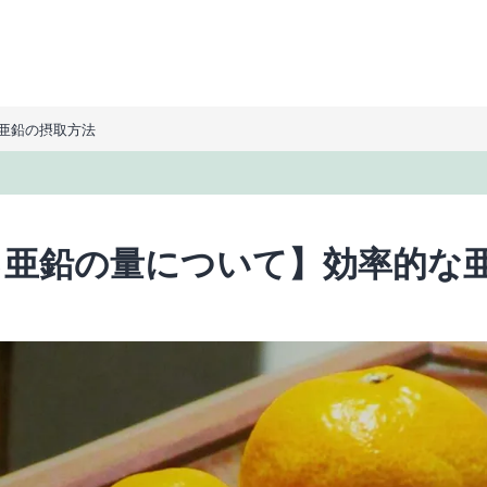
亜鉛の摂取方法
る亜鉛の量について】効率的な