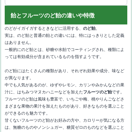
飴とフルーツのど飴の違いや特徴
のどがイガイガするときなどに活用する、
。
のど飴
実は、のど飴と普通の飴との違いには、特にはっきりとした定義
はありません。
一般的にのど飴とは、砂糖や水飴でコーティングされ、種類によ
【フルーツポンチの意味】フルーツパンチとの意味の違いを解説
っては有効成分が含まれているものを指すようです。
のど飴にはたくさんの種類があり、それぞれ効果や成分、味など
が異なります。
中でも人気があるのが、ゆずやレモン、カリンやみかんなどの果
汁に、はちみつマヌカハニーなどを加えた
です。
フルーツのど飴
フルーツのど飴は風味も豊富で、いちごや梅、桃やりんごなどさ
まざまな果物の果汁を加えたものがあり、好きなものを選ぶこと
ができるのも魅力です。
【ギフトに最適】千疋屋のフルーツ入りチョコレート菓子10選
甘くないフルーツのど飴がお好みの方や、カロリーが気になる方
は、無糖のものやノンシュガー、糖質ゼロのものなどを選ぶこと