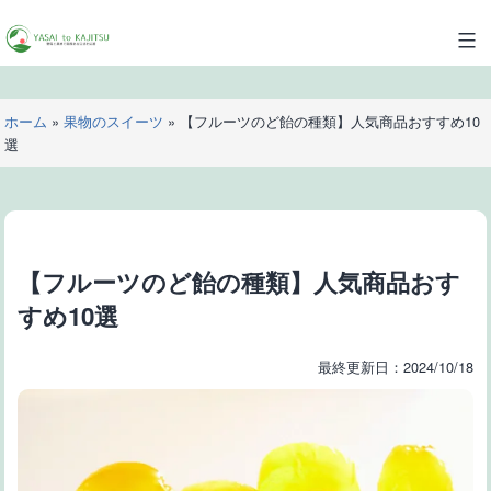
コ
ン
YASAI
テ
to
ン
KAJITSU
ツ
ホーム
»
果物のスイーツ
»
【フルーツのど飴の種類】人気商品おすすめ10
へ
選
ス
キ
ッ
プ
【フルーツのど飴の種類】人気商品おす
すめ10選
最終更新日：2024/10/18