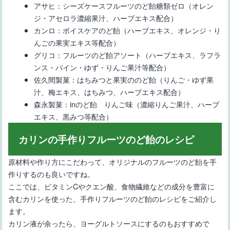
アサヒ：シーズケースフルーツのど飴糖類ゼロ（オレン
ジ・アセロラ濃縮果汁、ハーブエキス配合）
カンロ：ボイスケアのど飴（ハーブエキス、オレンジ・り
んごの果実エキス等配合）
グリコ：フルーツのど飴アソート（ハーブエキス、ラフラ
ンス・パイン・ゆず・りんご果汁等配合）
佐久間製菓：はちみつと果実ののど飴（りんご・ゆず果
汁、梅エキス、はちみつ、ハーブエキス配合）
森永製菓：inのど飴 りんご味（濃縮りんご果汁、ハーブ
エキス、黒みつ等配合）
カリンの手作りフルーツのど飴のレシピ
原材料や作り方にこだわって、オリジナルのフルーツのど飴を手
作りするのも良いですね。
ここでは、ビタミンCやクエン酸、食物繊維などの成分を豊富に
含むカリンを使った、手作りフルーツのど飴のレシピをご紹介し
ます。
カリン液が余ったら、ヨーグルトソースにするのもおすすめで