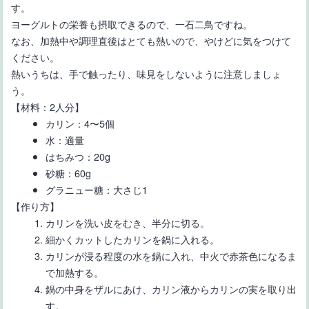
す。
ヨーグルトの栄養も摂取できるので、一石二鳥ですね。
なお、加熱中や調理直後はとても熱いので、やけどに気をつけて
ください。
熱いうちは、手で触ったり、味見をしないように注意しましょ
う。
【材料：2人分】
カリン：4〜5個
水：適量
はちみつ：20g
砂糖：60g
グラニュー糖：大さじ1
【作り方】
カリンを洗い皮をむき、半分に切る。
細かくカットしたカリンを鍋に入れる。
カリンが浸る程度の水を鍋に入れ、中火で赤茶色になるま
で加熱する。
鍋の中身をザルにあけ、カリン液からカリンの実を取り出
す。