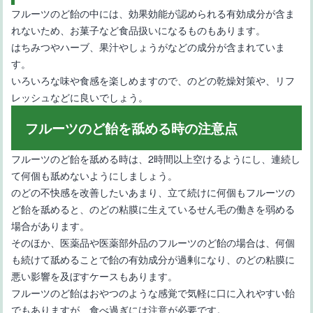
フルーツのど飴の中には、効果効能が認められる有効成分が含ま
れないため、お菓子など食品扱いになるものもあります。
はちみつやハーブ、果汁やしょうがなどの成分が含まれていま
す。
いろいろな味や食感を楽しめますので、のどの乾燥対策や、リフ
レッシュなどに良いでしょう。
フルーツのど飴を舐める時の注意点
フルーツのど飴を舐める時は、2時間以上空けるようにし、連続し
て何個も舐めないようにしましょう。
のどの不快感を改善したいあまり、立て続けに何個もフルーツの
ど飴を舐めると、のどの粘膜に生えているせん毛の働きを弱める
場合があります。
そのほか、医薬品や医薬部外品のフルーツのど飴の場合は、何個
も続けて舐めることで飴の有効成分が過剰になり、のどの粘膜に
悪い影響を及ぼすケースもあります。
フルーツのど飴はおやつのような感覚で気軽に口に入れやすい飴
でもありますが、食べ過ぎには注意が必要です。