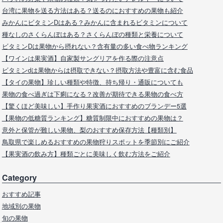
台湾に果物を送る方法はある？送るのにおすすめの果物も紹介
みかんにビタミンDはある？みかんに含まれるビタミンについて
種なしのさくらんぼはある？さくらんぼの種類と栄養について
ビタミンDは果物から摂れない？含有量の多い食べ物ランキング
【ワインは果実酒】自家製サングリアを作る際の注意点
ビタミンdは果物からは摂取できない？摂取方法や豊富に含む食品
【タイの果物】珍しい種類や特徴、持ち帰り・通販についても
果物の食べ過ぎは下痢になる？改善が期待できる果物の食べ方
【驚くほど美味しい】手作り果実酒におすすめのブランデー5選
【果物の低糖質ランキング】糖質制限中におすすめの果物は？
意外と保管が難しい果物、梨のおすすめ保存方法【種類別】
鳥取県で楽しめるおすすめの果物狩りスポットを季節別にご紹介
【果実酒の飲み方】種類ごとに美味しく飲む方法をご紹介
Category
おすすめ記事
地域別の果物
旬の果物