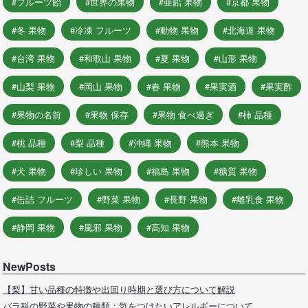
フルーツ飴
世界の果物
亜鉛 果物
京都 果物
冬 果物
冷凍 フルーツ
動物 果物
北海道 果物
台湾 果物
和歌山 果物
夏 果物
山形 果物
山梨 果物
岡山 果物
春 果物
果実酒
果実酢
果物の名前
果物 保存
果物 食べ過ぎ
柿 品種
桃 品種
梨 品種
沖縄 果物
熊本 果物
犬 果物
珍しい 果物
福島 果物
糖質 果物
缶詰 フルーツ
野菜 果物
長野 果物
離乳食 果物
静岡 果物
風邪 果物
高知 果物
NewPosts
【梨】甘い品種の特徴や出回り時期と選び方について解説
バラ科の野菜や果物の種類：気をつけたいアレルギーについて