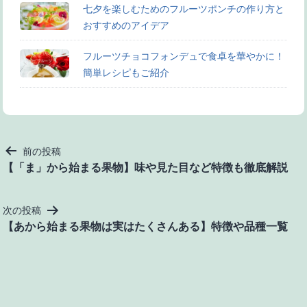
七夕を楽しむためのフルーツポンチの作り方と
おすすめのアイデア
フルーツチョコフォンデュで食卓を華やかに！
簡単レシピもご紹介
投
前の投稿
稿
【「ま」から始まる果物】味や見た目など特徴も徹底解説
ナ
ビ
次の投稿
ゲ
【あから始まる果物は実はたくさんある】特徴や品種一覧
ー
シ
ョ
ン