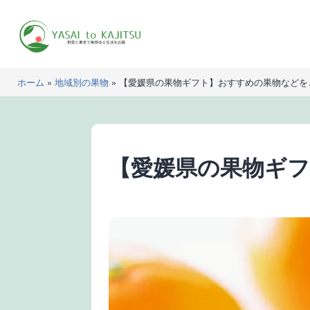
コ
ン
テ
ン
YASAI
ツ
ホーム
»
地域別の果物
»
【愛媛県の果物ギフト】おすすめの果物などを
to
へ
KAJITSU
ス
キ
ッ
【愛媛県の果物ギ
プ