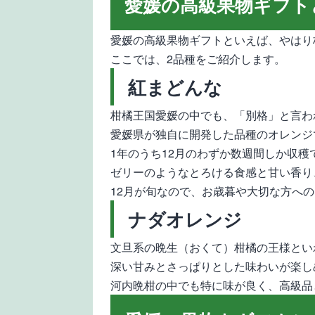
愛媛の高級果物ギフト
愛媛の高級果物ギフトといえば、やはり
ここでは、2品種をご紹介します。
紅まどんな
柑橘王国愛媛の中でも、「別格」と言わ
愛媛県が独自に開発した品種のオレンジ
1年のうち12月のわずか数週間しか収
ゼリーのようなとろける食感と甘い香り
12月が旬なので、お歳暮や大切な方へ
ナダオレンジ
文旦系の晩生（おくて）柑橘の王様とい
深い甘みとさっぱりとした味わいが楽し
河内晩柑の中でも特に味が良く、高級品