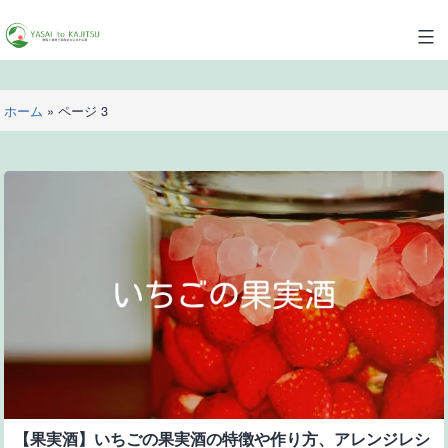
コ
ン
YASAI
テ
to
ン
KAJITSU
ツ
ホーム
»
ページ 3
へ
ス
キ
ッ
プ
【果実酒】いちごの果実酒の特徴や作り方、アレンジレシ