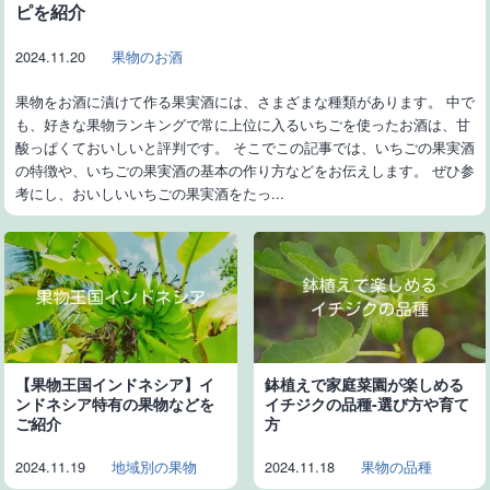
ピを紹介
2024.11.20
果物のお酒
果物をお酒に漬けて作る果実酒には、さまざまな種類があります。 中で
も、好きな果物ランキングで常に上位に入るいちごを使ったお酒は、甘
酸っぱくておいしいと評判です。 そこでこの記事では、いちごの果実酒
の特徴や、いちごの果実酒の基本の作り方などをお伝えします。 ぜひ参
考にし、おいしいいちごの果実酒をたっ...
【果物王国インドネシア】イ
鉢植えで家庭菜園が楽しめる
ンドネシア特有の果物などを
イチジクの品種-選び方や育て
ご紹介
方
2024.11.19
地域別の果物
2024.11.18
果物の品種