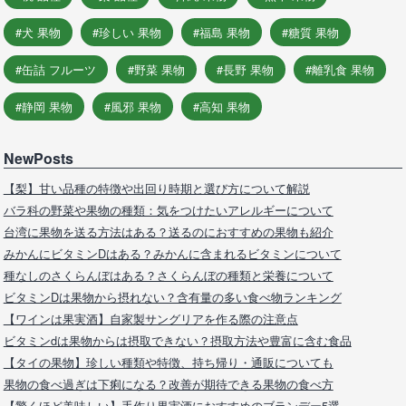
犬 果物
珍しい 果物
福島 果物
糖質 果物
缶詰 フルーツ
野菜 果物
長野 果物
離乳食 果物
静岡 果物
風邪 果物
高知 果物
NewPosts
【梨】甘い品種の特徴や出回り時期と選び方について解説
バラ科の野菜や果物の種類：気をつけたいアレルギーについて
台湾に果物を送る方法はある？送るのにおすすめの果物も紹介
みかんにビタミンDはある？みかんに含まれるビタミンについて
種なしのさくらんぼはある？さくらんぼの種類と栄養について
ビタミンDは果物から摂れない？含有量の多い食べ物ランキング
【ワインは果実酒】自家製サングリアを作る際の注意点
ビタミンdは果物からは摂取できない？摂取方法や豊富に含む食品
【タイの果物】珍しい種類や特徴、持ち帰り・通販についても
果物の食べ過ぎは下痢になる？改善が期待できる果物の食べ方
【驚くほど美味しい】手作り果実酒におすすめのブランデー5選