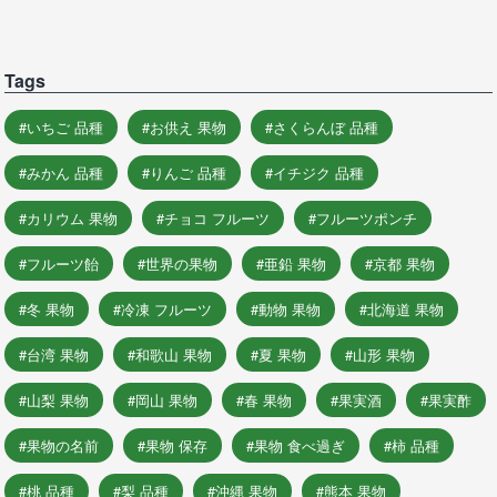
Tags
いちご 品種
お供え 果物
さくらんぼ 品種
みかん 品種
りんご 品種
イチジク 品種
カリウム 果物
チョコ フルーツ
フルーツポンチ
フルーツ飴
世界の果物
亜鉛 果物
京都 果物
冬 果物
冷凍 フルーツ
動物 果物
北海道 果物
台湾 果物
和歌山 果物
夏 果物
山形 果物
山梨 果物
岡山 果物
春 果物
果実酒
果実酢
果物の名前
果物 保存
果物 食べ過ぎ
柿 品種
桃 品種
梨 品種
沖縄 果物
熊本 果物